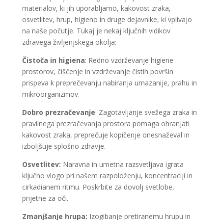
materialov, ki jih uporabljamo, kakovost zraka,
osvetlitev, hrup, higieno in druge dejavnike, ki vplivajo
na naše počutje. Tukaj je nekaj ključnih vidikov
zdravega življenjskega okolja:
Čistoča in higiena
: Redno vzdrževanje higiene
prostorov, čiščenje in vzdrževanje čistih površin
prispeva k preprečevanju nabiranja umazanije, prahu in
mikroorganizmov.
Dobro prezračevanje
: Zagotavljanje svežega zraka in
pravilnega prezračevanja prostora pomaga ohranjati
kakovost zraka, preprečuje kopičenje onesnaževal in
izboljšuje splošno zdravje.
Osvetlitev:
Naravna in umetna razsvetljava igrata
ključno vlogo pri našem razpoloženju, koncentraciji in
cirkadianem ritmu. Poskrbite za dovolj svetlobe,
prijetne za oči.
Zmanjšanje hrupa:
Izogibanje pretiranemu hrupu in