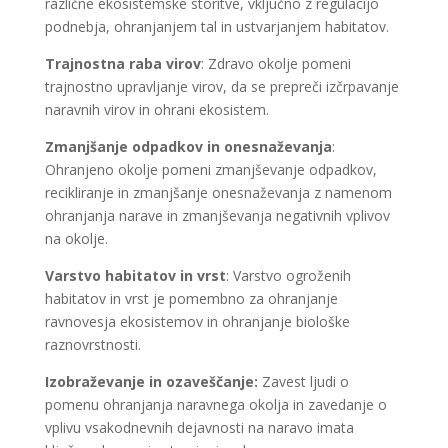
različne ekosistemske storitve, vključno z regulacijo
podnebja, ohranjanjem tal in ustvarjanjem habitatov.
Trajnostna raba virov
: Zdravo okolje pomeni
trajnostno upravljanje virov, da se prepreči izčrpavanje
naravnih virov in ohrani ekosistem.
Zmanjšanje odpadkov in onesnaževanja
:
Ohranjeno okolje pomeni zmanjševanje odpadkov,
recikliranje in zmanjšanje onesnaževanja z namenom
ohranjanja narave in zmanjševanja negativnih vplivov
na okolje.
Varstvo habitatov in vrst
: Varstvo ogroženih
habitatov in vrst je pomembno za ohranjanje
ravnovesja ekosistemov in ohranjanje biološke
raznovrstnosti.
Izobraževanje in ozaveščanje:
Zavest ljudi o
pomenu ohranjanja naravnega okolja in zavedanje o
vplivu vsakodnevnih dejavnosti na naravo imata