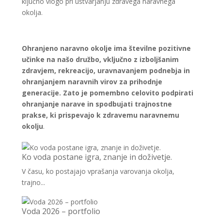
ključno vlogo pri ustvarjanju zdravega naravnega
okolja.
Ohranjeno naravno okolje ima številne pozitivne
učinke na našo družbo, vključno z izboljšanim
zdravjem, rekreacijo, uravnavanjem podnebja in
ohranjanjem naravnih virov za prihodnje
generacije. Zato je pomembno celovito podpirati
ohranjanje narave in spodbujati trajnostne
prakse, ki prispevajo k zdravemu naravnemu
okolju
.
Ko voda postane igra, znanje in doživetje.
V času, ko postajajo vprašanja varovanja okolja,
trajno...
Voda 2026 – portfolio