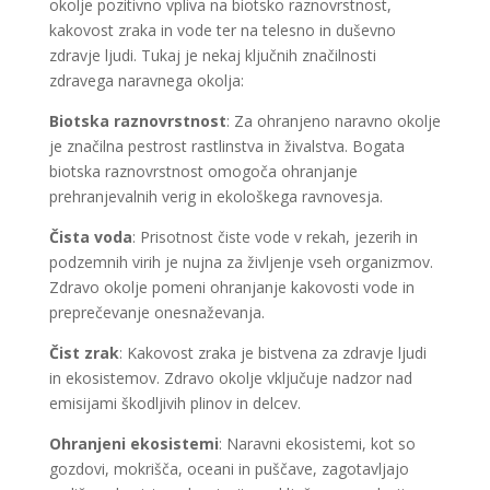
okolje pozitivno vpliva na biotsko raznovrstnost,
kakovost zraka in vode ter na telesno in duševno
zdravje ljudi. Tukaj je nekaj ključnih značilnosti
zdravega naravnega okolja:
Biotska raznovrstnost
: Za ohranjeno naravno okolje
je značilna pestrost rastlinstva in živalstva. Bogata
biotska raznovrstnost omogoča ohranjanje
prehranjevalnih verig in ekološkega ravnovesja.
Čista voda
: Prisotnost čiste vode v rekah, jezerih in
podzemnih virih je nujna za življenje vseh organizmov.
Zdravo okolje pomeni ohranjanje kakovosti vode in
preprečevanje onesnaževanja.
Čist zrak
: Kakovost zraka je bistvena za zdravje ljudi
in ekosistemov. Zdravo okolje vključuje nadzor nad
emisijami škodljivih plinov in delcev.
Ohranjeni ekosistemi
: Naravni ekosistemi, kot so
gozdovi, mokrišča, oceani in puščave, zagotavljajo