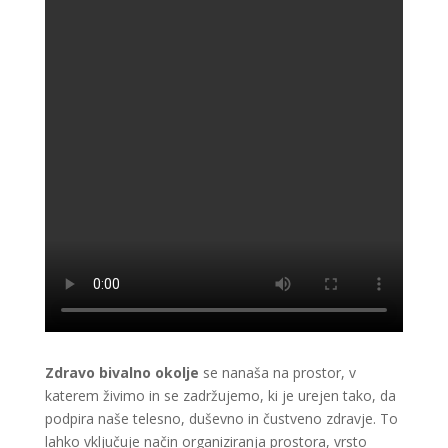
Zdravo bivalno okolje
se nanaša na prostor, v
katerem živimo in se zadržujemo, ki je urejen tako, da
podpira naše telesno, duševno in čustveno zdravje. To
lahko vključuje način organiziranja prostora, vrsto