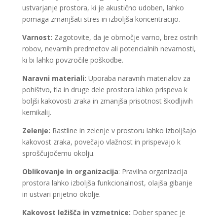
ustvarjanje prostora, ki je akustično udoben, lahko
pomaga zmanjšati stres in izboljša koncentracijo.
Varnost:
Zagotovite, da je območje varno, brez ostrih
robov, nevarnih predmetov ali potencialnih nevarnosti,
ki bi lahko povzročile poškodbe.
Naravni materiali:
Uporaba naravnih materialov za
pohištvo, tla in druge dele prostora lahko prispeva k
boljši kakovosti zraka in zmanjša prisotnost škodljivih
kemikalij.
Zelenje:
Rastline in zelenje v prostoru lahko izboljšajo
kakovost zraka, povečajo vlažnost in prispevajo k
sproščujočemu okolju.
Oblikovanje in organizacija
: Pravilna organizacija
prostora lahko izboljša funkcionalnost, olajša gibanje
in ustvari prijetno okolje.
Kakovost ležišča in vzmetnice:
Dober spanec je