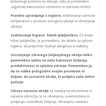
bistvenega pomena za zdravje, zato je pomembno
zagotoviti kakovostno vzmetnico in ustrezno ležišče.
Pravilno upravljanje s toploto:
Vzdrževanje ustrezne
temperature v prostoru omogoča udobje in ohranjanje
zdravja.
Vzdrževanje higiene hišnih ljubljenčkov
: Če imate
hišne ljubljenčke, je pomembno, da skrbite za njihovo
higieno, da preprečite širjenje alergenov in bakterij.
Ustvarjanje zdravega življenjskega okolja lahko
pomembno vpliva na našo kakovost življenja,
produktivnost in splošno zdravje. Pomembno je,
da te vidike prilagodite svojim potrebam in
željam, da ustvarite okolje, ki podpira vaše dobro
počutje.
Zdravo naravno okolje
se nanaša na ekosisteme in
naravna območja, ki so ohranjena, uravnotežena in
podpirajo raznolikost življenja. Ohranjeno naravno