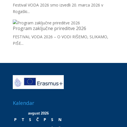
Festival VODA 2026 smo izvedli 20. marca 2026 v
Rogaški...
Program zaključne prireditve 2026
FESTIVAL VODA 2026 – O VODI RIŠEMO, SLIKAMO,
PIŠE...
Kalendar
avgust 2026
P
T
S
Č
P
S
N