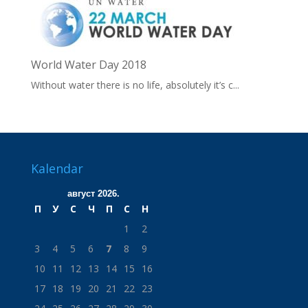
World Water Day 2018
Without water there is no life, absolutely it’s c...
Kalendar
август 2026.
П
У
С
Ч
П
С
Н
1
2
3
4
5
6
7
8
9
10
11
12
13
14
15
16
17
18
19
20
21
22
23