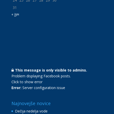
24
25
26
27
28
29
30
31
« јун
This message is only visible to admins.
Problem displaying Facebook posts.
Click to show error
Error:
Server configuration issue
Najnovejše novice
Dečija nedelja vode