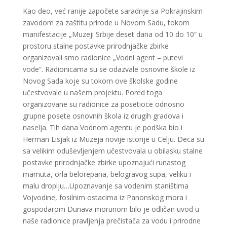
Kao deo, već ranije započete saradnje sa Pokrajinskim
zavodom za zaštitu prirode u Novom Sadu, tokom
manifestacije „Muzeji Srbije deset dana od 10 do 10“ u
prostoru stalne postavke prirodnjačke zbirke
organizovali smo radionice „Vodni agent – putevi
vode“. Radionicama su se odazvale osnovne škole iz
Novog Sada koje su tokom ove školske godine
učestvovale u našem projektu. Pored toga
organizovane su radionice za posetioce odnosno
grupne posete osnovnih škola iz drugih gradova i
naselja. Tih dana Vodnom agentu je podška bio i
Herman Lisjak iz Muzeja novije istorije u Celju. Deca su
sa velikim oduševljenjem učestvovala u obilasku stalne
postavke prirodnjačke zbirke upoznajući runastog
mamuta, orla belorepana, belogravog supa, veliku i
malu droplju…Upoznavanje sa vodenim staništima
Vojvodine, fosilnim ostacima iz Panonskog mora i
gospodarom Dunava morunom bilo je odličan uvod u
naše radionice pravljenja prečistača za vodu i prirodne