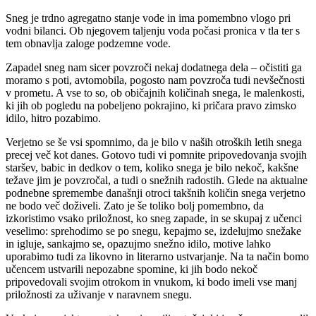
Sneg je trdno agregatno stanje vode in ima pomembno vlogo pri
vodni bilanci. Ob njegovem taljenju voda počasi pronica v tla ter s
tem obnavlja zaloge podzemne vode.
Zapadel sneg nam sicer povzroči nekaj dodatnega dela – očistiti ga
moramo s poti, avtomobila, pogosto nam povzroča tudi nevšečnosti
v prometu. A vse to so, ob običajnih količinah snega, le malenkosti,
ki jih ob pogledu na pobeljeno pokrajino, ki pričara pravo zimsko
idilo, hitro pozabimo.
Verjetno se še vsi spomnimo, da je bilo v naših otroških letih snega
precej več kot danes. Gotovo tudi vi pomnite pripovedovanja svojih
staršev, babic in dedkov o tem, koliko snega je bilo nekoč, kakšne
težave jim je povzročal, a tudi o snežnih radostih. Glede na aktualne
podnebne spremembe današnji otroci takšnih količin snega verjetno
ne bodo več doživeli. Zato je še toliko bolj pomembno, da
izkoristimo vsako priložnost, ko sneg zapade, in se skupaj z učenci
veselimo: sprehodimo se po snegu, kepajmo se, izdelujmo snežake
in igluje, sankajmo se, opazujmo snežno idilo, motive lahko
uporabimo tudi za likovno in literarno ustvarjanje. Na ta način bomo
učencem ustvarili nepozabne spomine, ki jih bodo nekoč
pripovedovali svojim otrokom in vnukom, ki bodo imeli vse manj
priložnosti za uživanje v naravnem snegu.