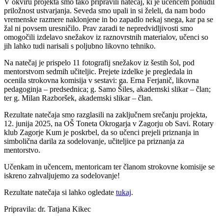
V okviru projekta smo tako pripravili natečaj, ki je učencem ponudil
priložnost ustvarjanja. Seveda smo upali in si želeli, da nam bodo
vremenske razmere naklonjene in bo zapadlo nekaj snega, kar pa se
žal ni povsem uresničilo. Prav zaradi te nepredvidljivosti smo
omogočili izdelavo snežakov iz raznovrstnih materialov, učenci so
jih lahko tudi narisali s poljubno likovno tehniko.
Na natečaj je prispelo 11 fotografij snežakov iz šestih šol, pod
mentorstvom sedmih učiteljic. Prejete izdelke je pregledala in
ocenila strokovna komisija v sestavi: ga. Erna Ferjanič, likovna
pedagoginja – predsednica; g. Samo Šiles, akademski slikar – član;
ter g. Milan Razboršek, akademski slikar – član.
Rezultate natečaja smo razglasili na zaključnem srečanju projekta,
12. junija 2025, na OŠ Toneta Okrogarja v Zagorju ob Savi. Rotary
klub Zagorje Kum je poskrbel, da so učenci prejeli priznanja in
simbolična darila za sodelovanje, učiteljice pa priznanja za
mentorstvo.
Učenkam in učencem, mentoricam ter članom strokovne komisije se
iskreno zahvaljujemo za sodelovanje!
Rezultate natečaja si lahko ogledate
tukaj
.
Pripravila: dr. Tatjana Kikec