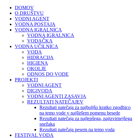
DOMOV
O DRUŠTVU
VODNI AGENT
VODNA POSTAJA
VODNA IGRALNICA
VODNA IGRALNICA
VODAČKA
VODNA UČILNICA
VODA
HIDRACIJA
HIGIENA
OKOLJE
ODNOS DO VODE
PROJEKTI
VODNI AGENT
DIGIVODA
VODNI AGENTI ZASAVJA
REZULTATI NATEČAJEV
Rezultati natečaja za najboljšo kratko zgodbico
na temo vode v najširšem pomenu besede
Rezultati natečaja za najlepšega, najizvirnejšega
snežaka
Rezultati natečaja pesem na temo voda
FESTIVAL VODA