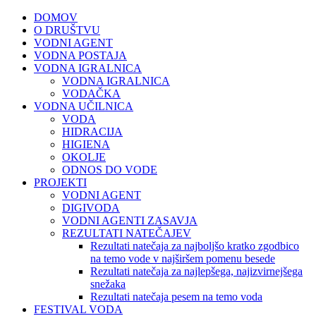
DOMOV
O DRUŠTVU
VODNI AGENT
VODNA POSTAJA
VODNA IGRALNICA
VODNA IGRALNICA
VODAČKA
VODNA UČILNICA
VODA
HIDRACIJA
HIGIENA
OKOLJE
ODNOS DO VODE
PROJEKTI
VODNI AGENT
DIGIVODA
VODNI AGENTI ZASAVJA
REZULTATI NATEČAJEV
Rezultati natečaja za najboljšo kratko zgodbico
na temo vode v najširšem pomenu besede
Rezultati natečaja za najlepšega, najizvirnejšega
snežaka
Rezultati natečaja pesem na temo voda
FESTIVAL VODA