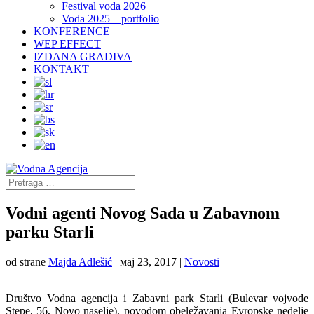
Festival voda 2026
Voda 2025 – portfolio
KONFERENCE
WEP EFFECT
IZDANA GRADIVA
KONTAKT
Vodni agenti Novog Sada u Zabavnom
parku Starli
od strane
Majda Adlešić
|
мај 23, 2017
|
Novosti
Društvo Vodna agencija i Zabavni park Starli (Bulevar vojvode
Stepe, 56, Novo naselje), povodom obeležavanja Evropske nedelje