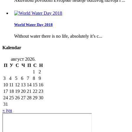
Aktivnosti povodom Evropske nedelje održivog razvoja i ...
World Water Day 2018
Without water there is no life, absolutely it’s c...
Kalendar
август 2026.
П
У
С
Ч
П
С
Н
1
2
3
4
5
6
7
8
9
10
11
12
13
14
15
16
17
18
19
20
21
22
23
24
25
26
27
28
29
30
31
« јун