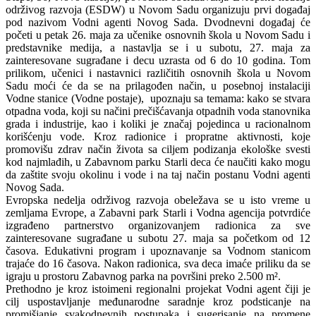
održivog razvoja (ESDW) u Novom Sadu organizuju prvi događaj
pod nazivom Vodni agenti Novog Sada. Dvodnevni događaj će
početi u petak 26. maja za učenike osnovnih škola u Novom Sadu i
predstavnike medija, a nastavlja se i u subotu, 27. maja za
zainteresovane sugrađane i decu uzrasta od 6 do 10 godina. Tom
prilikom, učenici i nastavnici različitih osnovnih škola u Novom
Sadu moći će da se na prilagođen način, u posebnoj instalaciji
Vodne stanice (Vodne postaje), upoznaju sa temama: kako se stvara
otpadna voda, koji su načini prečišćavanja otpadnih voda stanovnika
grada i industrije, kao i koliki je značaj pojedinca u racionalnom
korišćenju vode. Kroz radionice i propratne aktivnosti, koje
promovišu zdrav način života sa ciljem podizanja ekološke svesti
kod najmlađih, u Zabavnom parku Starli deca će naučiti kako mogu
da zaštite svoju okolinu i vode i na taj način postanu Vodni agenti
Novog Sada.
Evropska nedelja održivog razvoja obeležava se u isto vreme u
zemljama Evrope, a Zabavni park Starli i Vodna agencija potvrdiće
izgrađeno partnerstvo organizovanjem radionica za sve
zainteresovane sugrađane u subotu 27. maja sa početkom od 12
časova. Edukativni program i upoznavanje sa Vodnom stanicom
trajaće do 16 časova. Nakon radionica, sva deca imaće priliku da se
igraju u prostoru Zabavnog parka na površini preko 2.500 m².
Prethodno je kroz istoimeni regionalni projekat Vodni agent čiji je
cilj uspostavljanje međunarodne saradnje kroz podsticanje na
promišjanje svakodnevnih postupaka i sugerisanje na promene