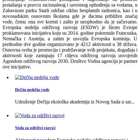
ponašanja u pravcu racionalnog i savesnog ophođenja sa vodama, u
Zabavnom parku Starli održan ciklus besplatnih radionica, kao i u
novosadskim osnovnim školama gde je đacima približen značaj
vode, čemu ona sve koristi i zašto je neophodno da je sačuvamo.
Evropska nedelja održivog razvoja (ESDW) je širom Evrope
proklamovana inicijativa koju su 2014. godine pokrenule Francuska,
Nemačka i Austrija, a zatim je usvojila Evropska komisija. U
prethodne dve godine organizovano je 4212 aktivnosti u 38 država.
Osnovna svrha je promocija i podržavanje svih projekata, događaja i
aktivnosti koje zastupaju 17 ciljeva održivog razvoja usvojenih
Agendom održivog razvoja 2030. Društvo Vodna agencija je partner
ove inicijative.
Dečija nedelja vode
Udruženje Dečija ekološka akademija iz Novog Sada u sar...
Voda za održivi razvoj