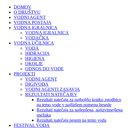
DOMOV
O DRUŠTVU
VODNI AGENT
VODNA POSTAJA
VODNA IGRALNICA
VODNA IGRALNICA
VODAČKA
VODNA UČILNICA
VODA
HIDRACIJA
HIGIENA
OKOLJE
ODNOS DO VODE
PROJEKTI
VODNI AGENT
DIGIVODA
VODNI AGENTI ZASAVJA
REZULTATI NATEČAJEV
Rezultati natečaja za najboljšo kratko zgodbico
na temo vode v najširšem pomenu besede
Rezultati natečaja za najlepšega, najizvirnejšega
snežaka
Rezultati natečaja pesem na temo voda
FESTIVAL VODA