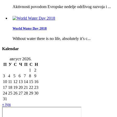
Aktivnosti povodom Evropske nedelje održivog razvoja i ...
World Water Day 2018
Without water there is no life, absolutely it’s c...
Kalendar
август 2026.
П
У
С
Ч
П
С
Н
1
2
3
4
5
6
7
8
9
10
11
12
13
14
15
16
17
18
19
20
21
22
23
24
25
26
27
28
29
30
31
« јун