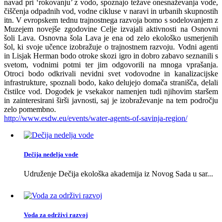
navad pri ‘rokovanju’ z vodo, spoznajo težave onesnaževanja vode,
čiščenja odpadnih vod, vodne cikluse v naravi in urbanih skupnostih
itn. V evropskem tednu trajnostnega razvoja bomo s sodelovanjem z
Muzejem novejše zgodovine Celje izvajali aktivnosti na Osnovni
šoli Lava. Osnovna šola Lava je ena od zelo ekološko usmerjenih
šol, ki svoje učence izobražuje o trajnostnem razvoju. Vodni agenti
in Lisjak Herman bodo otroke skozi igro in dobro zabavo seznanili s
svetom, vodnimi potmi ter jim odgovorili na mnoga vprašanja.
Otroci bodo odkrivali nevidni svet vodovodne in kanalizacijske
infrastrukture, spoznali bodo, kako delujejo domača stranišča, delali
čistilce vod. Dogodek je vsekakor namenjen tudi njihovim staršem
in zainteresirani širši javnosti, saj je izobraževanje na tem področju
zelo pomembno.
http://www.esdw.eu/events/
water-agents-of-savinja-
region/
Dečija nedelja vode
Udruženje Dečija ekološka akademija iz Novog Sada u sar...
Voda za održivi razvoj