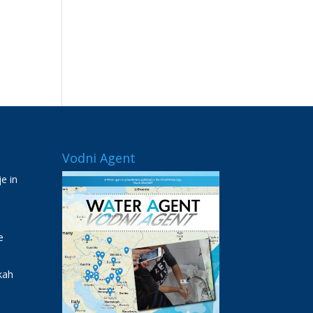
Vodni Agent
e in
e
kah