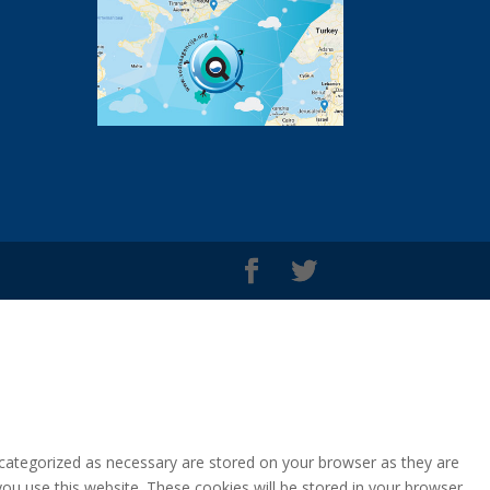
 categorized as necessary are stored on your browser as they are
you use this website. These cookies will be stored in your browser