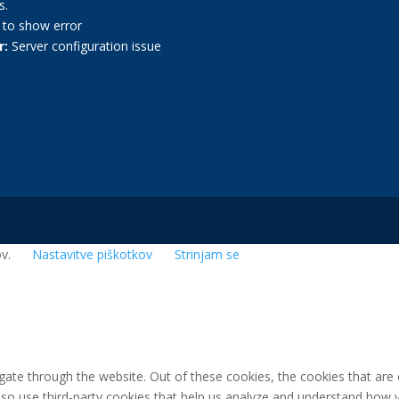
s.
k to show error
r:
Server configuration issue
ov.
Nastavitve piškotkov
Strinjam se
gate through the website. Out of these cookies, the cookies that are
 also use third-party cookies that help us analyze and understand how 