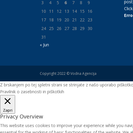
post
3
4
5
6
7
8
9
Clic
10
11
12
13
14
15
16
Erro
17
18
19
20
21
22
23
24
25
26
27
28
29
30
31
« Jun
Copyright 2022 © Vodna Agencija
Z brskanjem po tej spletni strani se strinjate z našo uporabo piškotk
Pravilnik o zasebnosti in piškotkih
Zapri
Privacy Overview
This website uses cookies to improve your experience while you navi
essential for the working of basic functionalities of the website. We