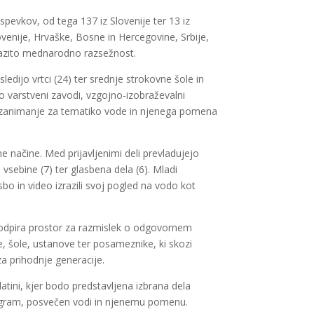
rispevkov, od tega 137 iz Slovenije ter 13 iz
venije, Hrvaške, Bosne in Hercegovine, Srbije,
izrazito mednarodno razsežnost.
edijo vrtci (24) ter srednje strokovne šole in
lno varstveni zavodi, vzgojno-izobraževalni
ko zanimanje za tematiko vode in njenega pomena
ne načine. Med prijavljenimi deli prevladujejo
eo vsebine (7) ter glasbena dela (6). Mladi
asbo in video izrazili svoj pogled na vodo kot
i odpira prostor za razmislek o odgovornem
e, šole, ustanove ter posameznike, ki skozi
 prihodnje generacije.
tini, kjer bodo predstavljena izbrana dela
rogram, posvečen vodi in njenemu pomenu.