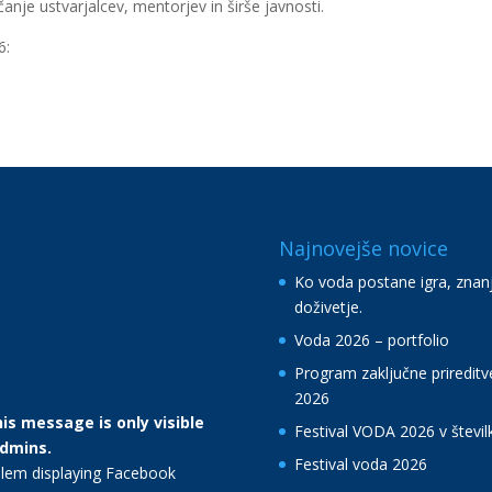
čanje ustvarjalcev, mentorjev in širše javnosti.
6:
Najnovejše novice
Ko voda postane igra, znanj
doživetje.
Voda 2026 – portfolio
Program zaključne prireditv
2026
is message is only visible
Festival VODA 2026 v števil
admins.
Festival voda 2026
lem displaying Facebook