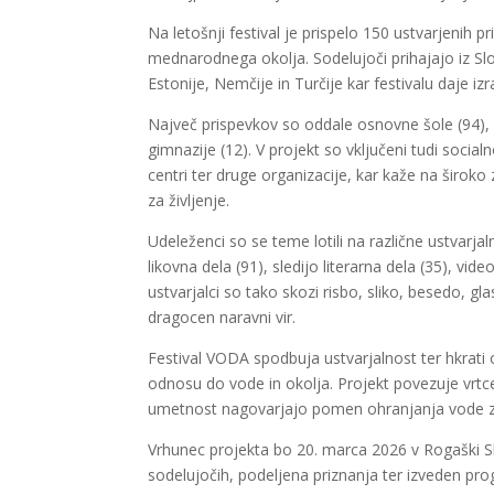
Na letošnji festival je prispelo 150 ustvarjenih p
mednarodnega okolja. Sodelujoči prihajajo iz Slo
Estonije, Nemčije in Turčije kar festivalu daje 
Največ prispevkov so oddale osnovne šole (94), sl
gimnazije (12). V projekt so vključeni tudi socia
centri ter druge organizacije, kar kaže na širo
za življenje.
Udeleženci so se teme lotili na različne ustvarjal
likovna dela (91), sledijo literarna dela (35), vid
ustvarjalci so tako skozi risbo, sliko, besedo, gl
dragocen naravni vir.
Festival VODA spodbuja ustvarjalnost ter hkrat
odnosu do vode in okolja. Projekt povezuje vrtc
umetnost nagovarjajo pomen ohranjanja vode za
Vrhunec projekta bo 20. marca 2026 v Rogaški Sla
sodelujočih, podeljena priznanja ter izveden p