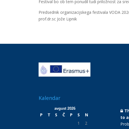
Festival bo ob tem ponudil tudi priložnost za sre
Predsednik organizacijskega festivala VODA 202
prof.dr.sc Jože Lipnik
Kalendar
avgust 2026
Th
P
T
S
Č
P
S
N
to 
1
2
Prob