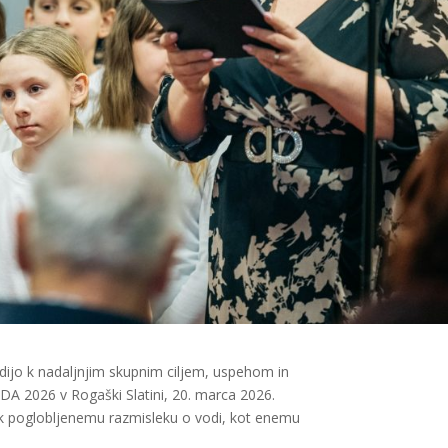
ijo k nadaljnjim skupnim ciljem, uspehom in
ODA 2026 v Rogaški Slatini, 20. marca 2026.
l k poglobljenemu razmisleku o vodi, kot enemu