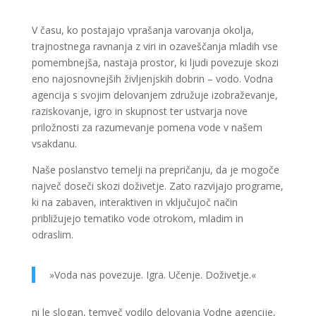
V času, ko postajajo vprašanja varovanja okolja,
trajnostnega ravnanja z viri in ozaveščanja mladih vse
pomembnejša, nastaja prostor, ki ljudi povezuje skozi
eno najosnovnejših življenjskih dobrin – vodo. Vodna
agencija s svojim delovanjem združuje izobraževanje,
raziskovanje, igro in skupnost ter ustvarja nove
priložnosti za razumevanje pomena vode v našem
vsakdanu.
Naše poslanstvo temelji na prepričanju, da je mogoče
največ doseči skozi doživetje. Zato razvijajo programe,
ki na zabaven, interaktiven in vključujoč način
približujejo tematiko vode otrokom, mladim in
odraslim.
»Voda nas povezuje. Igra. Učenje. Doživetje.«
ni le slogan, temveč vodilo delovanja Vodne agencije,