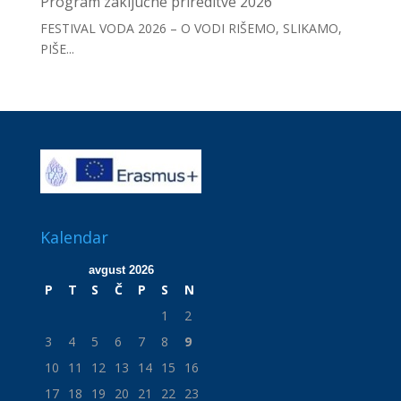
Program zaključne prireditve 2026
FESTIVAL VODA 2026 – O VODI RIŠEMO, SLIKAMO,
PIŠE...
Kalendar
avgust 2026
P
T
S
Č
P
S
N
1
2
3
4
5
6
7
8
9
10
11
12
13
14
15
16
17
18
19
20
21
22
23