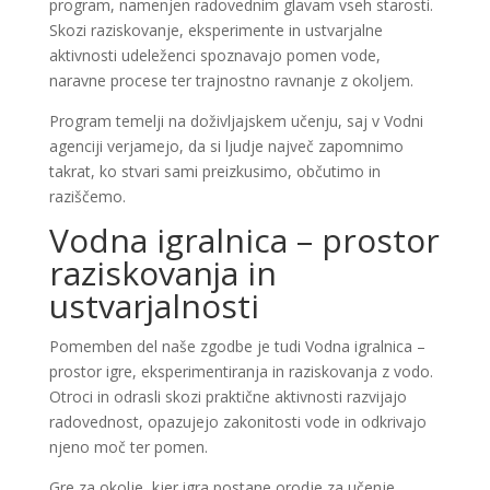
program, namenjen radovednim glavam vseh starosti.
Skozi raziskovanje, eksperimente in ustvarjalne
aktivnosti udeleženci spoznavajo pomen vode,
naravne procese ter trajnostno ravnanje z okoljem.
Program temelji na doživljajskem učenju, saj v Vodni
agenciji verjamejo, da si ljudje največ zapomnimo
takrat, ko stvari sami preizkusimo, občutimo in
raziščemo.
Vodna igralnica – prostor
raziskovanja in
ustvarjalnosti
Pomemben del naše zgodbe je tudi Vodna igralnica –
prostor igre, eksperimentiranja in raziskovanja z vodo.
Otroci in odrasli skozi praktične aktivnosti razvijajo
radovednost, opazujejo zakonitosti vode in odkrivajo
njeno moč ter pomen.
Gre za okolje, kjer igra postane orodje za učenje,