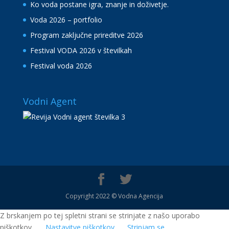
Ko voda postane igra, znanje in doživetje.
Voda 2026 – portfolio
Program zaključne prireditve 2026
Festival VODA 2026 v številkah
Festival voda 2026
Vodni Agent
Copyright 2022 © Vodna Agencija
Z brskanjem po tej spletni strani se strinjate z našo uporabo
piškotkov.
Nastavitve piškotkov
Strinjam se