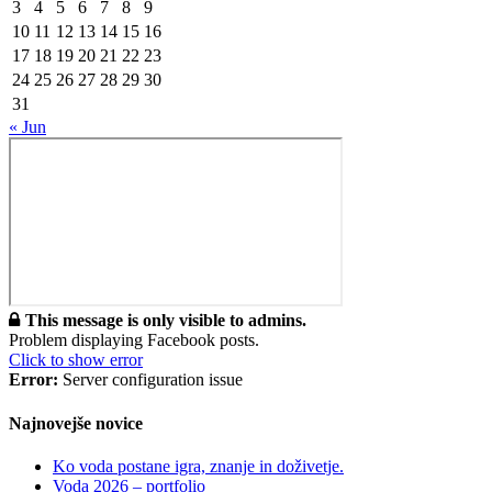
3
4
5
6
7
8
9
10
11
12
13
14
15
16
17
18
19
20
21
22
23
24
25
26
27
28
29
30
31
« Jun
This message is only visible to admins.
Problem displaying Facebook posts.
Click to show error
Error:
Server configuration issue
Najnovejše novice
Ko voda postane igra, znanje in doživetje.
Voda 2026 – portfolio