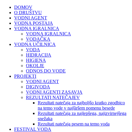
DOMOV
O DRUŠTVU
VODNI AGENT
VODNA POSTAJA
VODNA IGRALNICA
VODNA IGRALNICA
VODAČKA
VODNA UČILNICA
VODA
HIDRACIJA
HIGIENA
OKOLJE
ODNOS DO VODE
PROJEKTI
VODNI AGENT
DIGIVODA
VODNI AGENTI ZASAVJA
REZULTATI NATEČAJEV
Rezultati natečaja za najboljšo kratko zgodbico
na temo vode v najširšem pomenu besede
Rezultati natečaja za najlepšega, najizvirnejšega
snežaka
Rezultati natečaja pesem na temo voda
FESTIVAL VODA