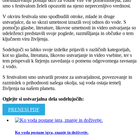
onesnaževanju postaja skrb za vodne vire vse pomembnejša, zato
smo s festivalom želeli opozoriti na njeno neprecenljivo vrednost.
V okviru festivala smo spodbudili otroke, mlade in druge
ustvarjalce, da so skozi umetnost izrazili svoj odnos do vode. S
pomočjo glasbe, literature, likovne umetnosti in video ustvarjanja so
udeleženci predstavili svoje poglede, razmišljanja in občutke o tem
ključnem viru življenja.
Sodelujoči so lahko svoje izdelke prijavili v različnih kategorijah,
kot so glasba, literatura, likovno ustvarjanje in video vsebine, ter s
tem prispevali k širjenju zavedanja o pomenu odgovornega ravnanja
z vodo.
S festivalom smo ustvarili prostor za ustvarjalnost, povezovanje in
razmislek o prihodnosti našega okolja, saj voda ostaja temelj
življenja na našem planetu.
Oglejte si ustvarjalna dela sodelujočih:
PRENESI PDF
Ko voda postane igra, znanje in doživetje.