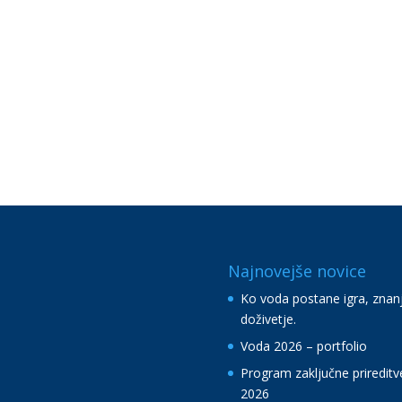
Najnovejše novice
Ko voda postane igra, znanj
doživetje.
Voda 2026 – portfolio
Program zaključne prireditv
2026