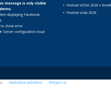
is message is only visible
Festival VODA 2026 v števil
admins.
Festival voda 2026
lem displaying Facebook
s.
k to show error
r:
Server configuration issue
ov.
Nastavitve piškotkov
Strinjam se