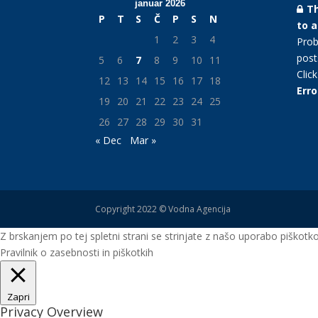
januar 2026
Th
P
T
S
Č
P
S
N
to 
1
2
3
4
Prob
post
5
6
7
8
9
10
11
Clic
12
13
14
15
16
17
18
Erro
19
20
21
22
23
24
25
26
27
28
29
30
31
« Dec
Mar »
Copyright 2022 © Vodna Agencija
Z brskanjem po tej spletni strani se strinjate z našo uporabo piškotk
Pravilnik o zasebnosti in piškotkih
Zapri
Privacy Overview