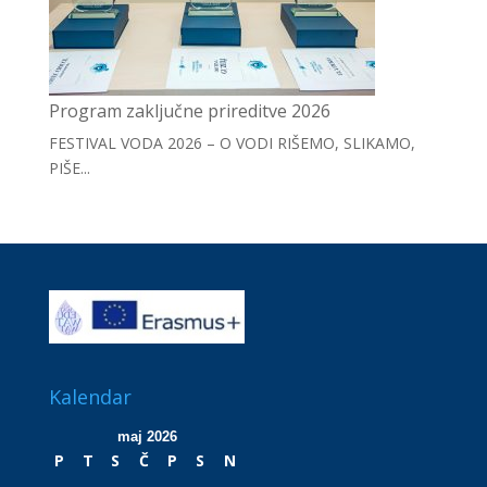
Program zaključne prireditve 2026
FESTIVAL VODA 2026 – O VODI RIŠEMO, SLIKAMO,
PIŠE...
Kalendar
maj 2026
P
T
S
Č
P
S
N