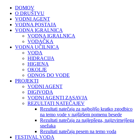
DOMOV
O DRUŠTVU
VODNI AGENT
VODNA POSTAJA
VODNA IGRALNICA
VODNA IGRALNICA
VODAČKA
VODNA UČILNICA
VODA
HIDRACIJA
HIGIENA
OKOLJE
ODNOS DO VODE
PROJEKTI
VODNI AGENT
DIGIVODA
VODNI AGENTI ZASAVJA
REZULTATI NATEČAJEV
Rezultati natečaja za najboljšo kratko zgodbico
na temo vode v najširšem pomenu besede
Rezultati natečaja za najlepšega, najizvirnejšega
snežaka
Rezultati natečaja pesem na temo voda
FESTIVAL VODA