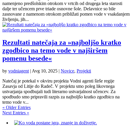
namenjeno predšolskim otrokom v vrtcih od drugega leta starosti
dalje ter učencem prve triade osnovne šole. Delavnice so bile
zasnovane z namenom otrokom približati pomen vode v vsakdanjem
življenju, jih...
Rezultati natečaja za »najboljšo kratko
zgodbico na temo vode v najširšem
pomenu besede«
by
vodniagent
|
Avg 10, 2025
|
Novice
,
Projekti
Natečaj je potekal v okviru projekta Vodni agenti širše regije
Zasavja od Litije do Radeč. V projektu smo poleg likovnega
ustvarjanja spodbujali tudi literarno ustvarjalnost učencev. Za
spodbudo smo pripravili razpis za najboljšo kratko zgodbico na
temo vode v...
« Older Entries
Next Entries »