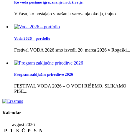
Ko voda postane igra, znanje in doživetje.
V času, ko postajajo vprašanja varovanja okolja, trajno...
Voda 2026 – portfolio
Festival VODA 2026 smo izvedli 20. marca 2026 v Rogaški...
Program zaključne prireditve 2026
FESTIVAL VODA 2026 – O VODI RIŠEMO, SLIKAMO,
PIŠE...
Kalendar
avgust 2026
P
T
S
Č
P
S
N