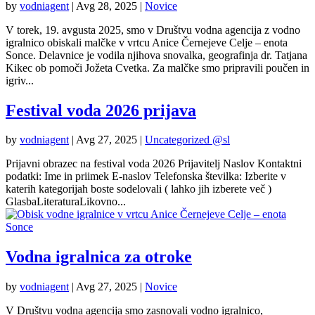
by
vodniagent
|
Avg 28, 2025
|
Novice
V torek, 19. avgusta 2025, smo v Društvu vodna agencija z vodno
igralnico obiskali malčke v vrtcu Anice Černejeve Celje – enota
Sonce. Delavnice je vodila njihova snovalka, geografinja dr. Tatjana
Kikec ob pomoči Jožeta Cvetka. Za malčke smo pripravili poučen in
igriv...
Festival voda 2026 prijava
by
vodniagent
|
Avg 27, 2025
|
Uncategorized @sl
Prijavni obrazec na festival voda 2026 Prijavitelj Naslov Kontaktni
podatki: Ime in priimek E-naslov Telefonska številka: Izberite v
katerih kategorijah boste sodelovali ( lahko jih izberete več )
GlasbaLiteraturaLikovno...
Vodna igralnica za otroke
by
vodniagent
|
Avg 27, 2025
|
Novice
V Društvu vodna agencija smo zasnovali vodno igralnico,