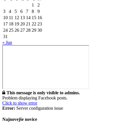
1
2
3
4
5
6
7
8
9
10
11
12
13
14
15
16
17
18
19
20
21
22
23
24
25
26
27
28
29
30
31
« Jun
This message is only visible to admins.
Problem displaying Facebook posts.
Click to show error
Error:
Server configuration issue
Najnovejše novice