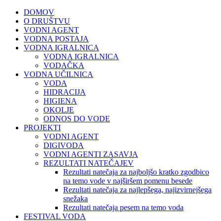
DOMOV
O DRUŠTVU
VODNI AGENT
VODNA POSTAJA
VODNA IGRALNICA
VODNA IGRALNICA
VODAČKA
VODNA UČILNICA
VODA
HIDRACIJA
HIGIENA
OKOLJE
ODNOS DO VODE
PROJEKTI
VODNI AGENT
DIGIVODA
VODNI AGENTI ZASAVJA
REZULTATI NATEČAJEV
Rezultati natečaja za najboljšo kratko zgodbico
na temo vode v najširšem pomenu besede
Rezultati natečaja za najlepšega, najizvirnejšega
snežaka
Rezultati natečaja pesem na temo voda
FESTIVAL VODA