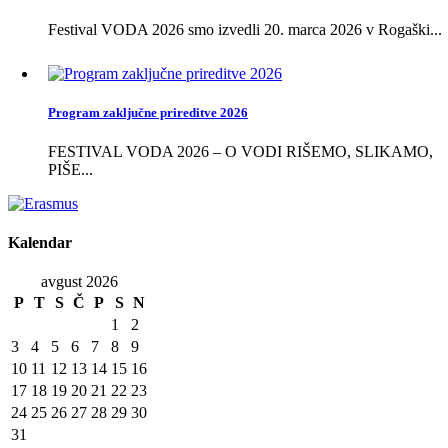
Festival VODA 2026 smo izvedli 20. marca 2026 v Rogaški...
Program zaključne prireditve 2026
FESTIVAL VODA 2026 – O VODI RIŠEMO, SLIKAMO,
PIŠE...
Kalendar
avgust 2026
P
T
S
Č
P
S
N
1
2
3
4
5
6
7
8
9
10
11
12
13
14
15
16
17
18
19
20
21
22
23
24
25
26
27
28
29
30
31