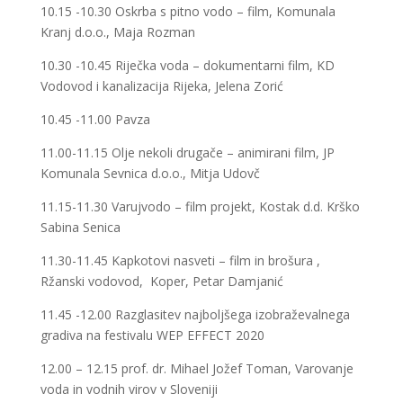
10.15 -10.30 Oskrba s pitno vodo – film, Komunala
Kranj d.o.o., Maja Rozman
10.30 -10.45 Riječka voda – dokumentarni film, KD
Vodovod i kanalizacija Rijeka, Jelena Zorić
10.45 -11.00 Pavza
11.00-11.15 Olje nekoli drugače – animirani film, JP
Komunala Sevnica d.o.o., Mitja Udovč
11.15-11.30 Varujvodo – film projekt, Kostak d.d. Krško
Sabina Senica
11.30-11.45 Kapkotovi nasveti – film in brošura ,
Ržanski vodovod, Koper, Petar Damjanić
11.45 -12.00 Razglasitev najboljšega izobraževalnega
gradiva na festivalu WEP EFFECT 2020
12.00 – 12.15 prof. dr. Mihael Jožef Toman, Varovanje
voda in vodnih virov v Sloveniji