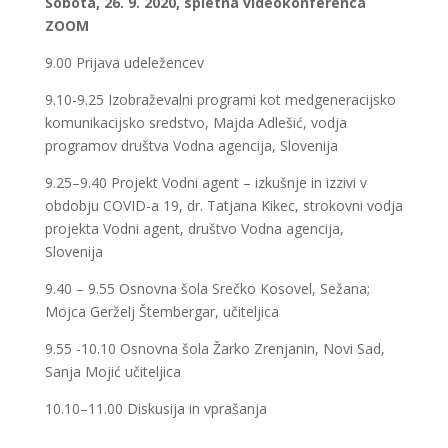
Sobota, 26. 9. 2020, spletna videokonferenca
ZOOM
9.00 Prijava udeležencev
9.10-9.25 Izobraževalni programi kot medgeneracijsko
komunikacijsko sredstvo, Majda Adlešić, vodja
programov društva Vodna agencija, Slovenija
9.25–9.40 Projekt Vodni agent – izkušnje in izzivi v
obdobju COVID-a 19, dr. Tatjana Kikec, strokovni vodja
projekta Vodni agent, društvo Vodna agencija,
Slovenija
9.40 – 9.55 Osnovna šola Srečko Kosovel, Sežana;
Mojca Gerželj Štembergar, učiteljica
9.55 -10.10 Osnovna šola Žarko Zrenjanin, Novi Sad,
Sanja Mojić učiteljica
10.10–11.00 Diskusija in vprašanja