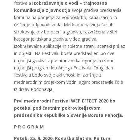
festivala
Izobraževanje o vodi – trajnostna
komunikacija z javnostjo
svoja gradiva predstavila
komunalna podjetja za vodooskrbo, kanalizacijo in
čiščenje odpadnih voda. Mednarodna žirija šestih
strokovnjakov bo ocenila gradiva, razvrščena v štiri
kategorije: tiskana gradiva, video gradiva,
izobraževalne aplikacije in spletne strani, scenski prikaz
in objekti. Na Festivalu bosta predstavljeni po dve
najboljši gradivi iz posamezne kategorije in izbran
najboljši program letošnjega Festivala. Drugi dan
festivala bodo svoje aktivnosti in izkušnje z
mednarodnim projektom Vodni agent predstavile šole
iz držav Podonavja.
Prvi mednarodni Festival WEP EFFECT 2020 bo
potekal pod častnim pokroviteljstvom
predsednika Republike Slovenije Boruta Pahorja.
P R O G R A M
Petek, 25. 9. 2020, Rogaška Slatina, Kulturni