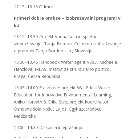
12.15–13.15 Odmor
Primeri dobre prakse – izobraževalni programi v
EU
13.15–13.30 Projekt Vodna šola in spletno
izobraževanje, Tanja Bordon, Celostno izobraževanje
o prehrani Tanja Bordon s. p., Slovenija
13.30–13.45 Handbook Water agent V003, Michaela
Hanzlova, IREAS, Institut za strukturalno politico,
Praga, Češka Republika
13.45–14.00 Erasmus + projekt Wat.Edu – Water
Education for Innovative Environmental Learning,
Aniko Horvath & Erika Sule, projekt koordinator,
Osnovna šola Košut Lajoš, Egyházasrádóci,
Madžarska
14.00–14.30 Diskusija in vprašanja