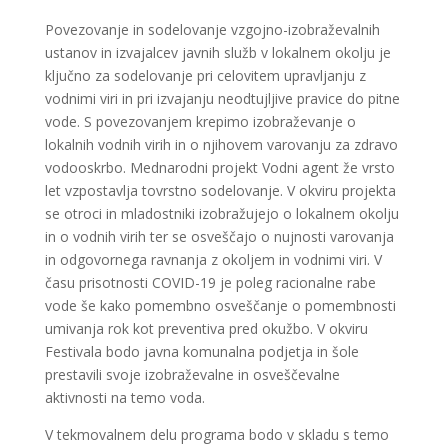
Povezovanje in sodelovanje vzgojno-izobraževalnih
ustanov in izvajalcev javnih služb v lokalnem okolju je
ključno za sodelovanje pri celovitem upravljanju z
vodnimi viri in pri izvajanju neodtujljive pravice do pitne
vode. S povezovanjem krepimo izobraževanje o
lokalnih vodnih virih in o njihovem varovanju za zdravo
vodooskrbo. Mednarodni projekt Vodni agent že vrsto
let vzpostavlja tovrstno sodelovanje. V okviru projekta
se otroci in mladostniki izobražujejo o lokalnem okolju
in o vodnih virih ter se osveščajo o nujnosti varovanja
in odgovornega ravnanja z okoljem in vodnimi viri. V
času prisotnosti COVID-19 je poleg racionalne rabe
vode še kako pomembno osveščanje o pomembnosti
umivanja rok kot preventiva pred okužbo. V okviru
Festivala bodo javna komunalna podjetja in šole
prestavili svoje izobraževalne in osveščevalne
aktivnosti na temo voda.
V tekmovalnem delu programa bodo v skladu s temo